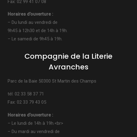
Fax: 02 99 41 07 08
Horaires d’ouverture :
– Du lundi au vendredi de
9h45 à 12h30 et de 14h à 19h.
– Le samedi de 9h45 à 19h.
Compagnie de la Literie
Avranches
Parc de la Baie 50300 St Martin des Champs
tél: 02 33 58 37 71
Fax: 02 33 79 43 05
Horaires d’ouverture :
– Le lundi de 14h à 19h.<br>
– Du mardi au vendredi de