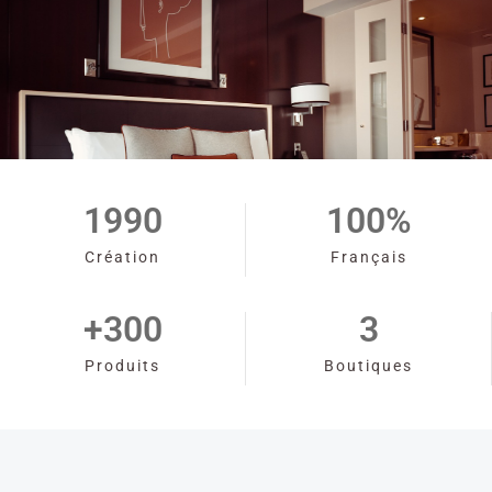
1990
100
%
Création
Français
+
300
3
Produits
Boutiques