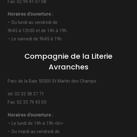
Fax: 02 99 41 07 08
Horaires d’ouverture :
– Du lundi au vendredi de
9h45 à 12h30 et de 14h à 19h.
– Le samedi de 9h45 à 19h.
Compagnie de la Literie
Avranches
Parc de la Baie 50300 St Martin des Champs
tél: 02 33 58 37 71
Fax: 02 33 79 43 05
Horaires d’ouverture :
– Le lundi de 14h à 19h.<br>
– Du mardi au vendredi de