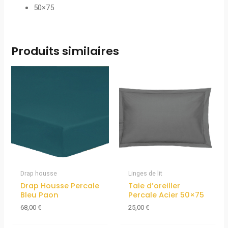
50×75
Produits similaires
Drap housse
Linges de lit
Drap Housse Percale
Taie d’oreiller
Bleu Paon
Percale Acier 50×75
68,00
€
25,00
€