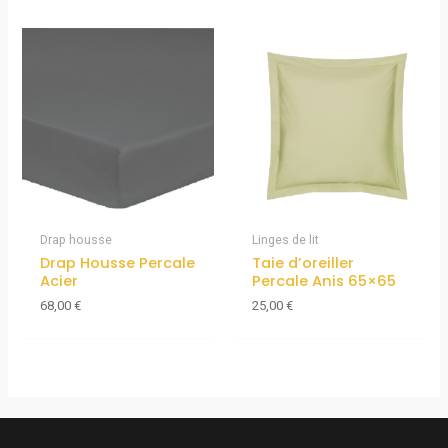
Drap housse
Linges de lit
Drap Housse Percale
Taie d’oreiller
Acier
Percale Anis 65×65
68,00
€
25,00
€