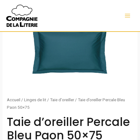
Aller
MAI
au
MEN
contenu
Accueil
/
Linges de lit
/
Taie d'oreiller
/ Taie d’oreiller Percale Bleu
Paon 50×75
Taie d’oreiller Percale
Bleu Paon 50×75