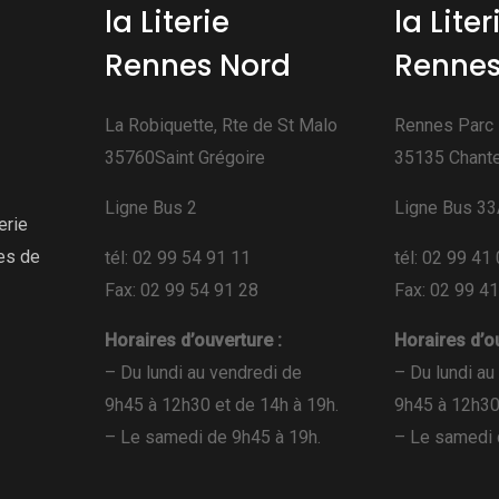
la Literie
la Liter
Rennes Nord
Rennes
La Robiquette, Rte de St Malo
Rennes Parc
35760Saint Grégoire
35135 Chant
Ligne Bus 2
Ligne Bus 3
erie
ges de
tél: 02 99 54 91 11
tél: 02 99 41
Fax: 02 99 54 91 28
Fax: 02 99 4
Horaires d’ouverture :
Horaires d’ou
– Du lundi au vendredi de
– Du lundi au
9h45 à 12h30 et de 14h à 19h.
9h45 à 12h30
– Le samedi de 9h45 à 19h.
– Le samedi 