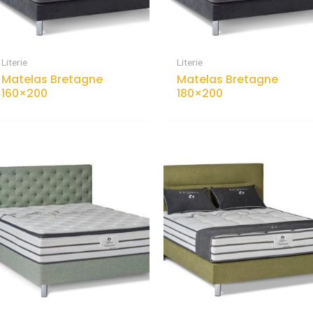
Literie
Literie
Matelas Bretagne
Matelas Bretagne
160×200
180×200