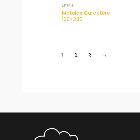
Literie
Matelas Caractère
160×200
1
2
3
→