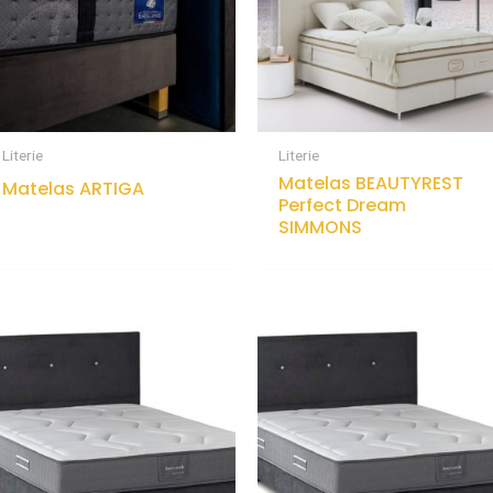
Literie
Literie
Matelas BEAUTYREST
Matelas ARTIGA
Perfect Dream
SIMMONS