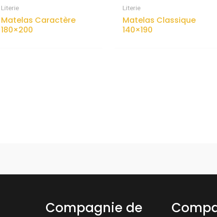
Literie
Literie
Matelas Caractère
Matelas Classique
180×200
140×190
Compagnie de
Compa