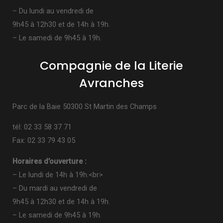
– Du lundi au vendredi de
9h45 à 12h30 et de 14h à 19h.
– Le samedi de 9h45 à 19h.
Compagnie de la Literie
Avranches
Parc de la Baie 50300 St Martin des Champs
tél: 02 33 58 37 71
Fax: 02 33 79 43 05
Horaires d’ouverture :
– Le lundi de 14h à 19h.<br>
– Du mardi au vendredi de
9h45 à 12h30 et de 14h à 19h.
– Le samedi de 9h45 à 19h.